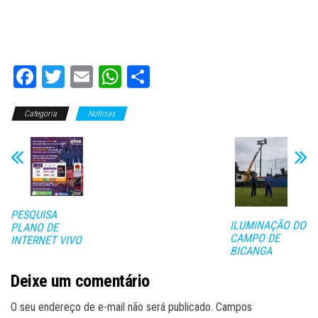
Fa
T
E
W
C
ce
wi
m
ha
o
Categoria
bo
tt
Notícias
ail
ts
m
ok
er
A
pa
pp
rti
lh
ar
PESQUISA
ILUMINAÇÃO DO
PLANO DE
CAMPO DE
INTERNET VIVO
BICANGA
Deixe um comentário
O seu endereço de e-mail não será publicado.
Campos