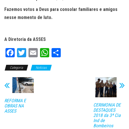
Fazemos votos a Deus para consolar familiares e amigos
nesse momento de luto.
A Diretoria da ASSES
Fa
T
E
W
C
ce
wi
m
ha
o
Categoria
bo
tt
Notícias
ail
ts
m
ok
er
A
pa
pp
rti
lh
REFORMA E
CERIMONIA DE
ar
OBRAS NA
DESTAQUES
ASSES
2018 da 3ª Cia
Ind de
Bombeiros