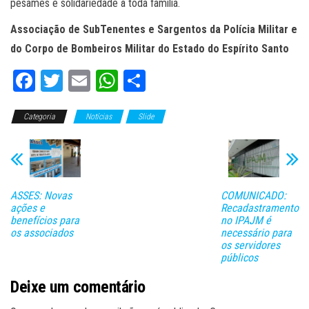
pêsames e solidariedade à toda família.
Associação de SubTenentes e Sargentos da Polícia Militar e
do Corpo de Bombeiros Militar do Estado do Espírito Santo
Fa
T
E
W
C
ce
wi
m
ha
o
Categoria
bo
tt
Notícias
ail
ts
Slide
m
ok
er
A
pa
pp
rti
lh
ASSES: Novas
COMUNICADO:
ar
ações e
Recadastramento
benefícios para
no IPAJM é
os associados
necessário para
os servidores
públicos
Deixe um comentário