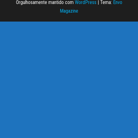
Orgulhosamente mantido com
WordPress
|
Tema:
Envo
Magazine