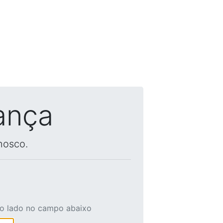
ança
nosco.
ao lado no campo abaixo