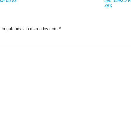
tar do ES
que reduz o v
40%
obrigatórios são marcados com
*