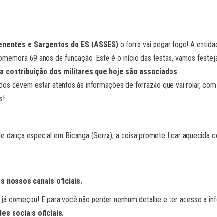
enentes e Sargentos do ES (ASSES)
o forro vai pegar fogo! A entid
omemora 69 anos de fundação. Este é o início das festas, vamos festeja
a contribuição dos militares que hoje são associados
.
dos devem estar atentos às informações de forrazão que vai rolar, com 
es!
 de dança especial em Bicanga (Serra), a coisa promete ficar aquecida 
s nossos canais oficiais.
7
já começou! E para você não perder nenhum detalhe e ter acesso a i
es sociais oficiais.