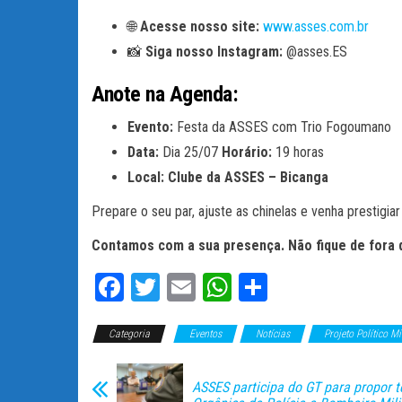
🌐
Acesse nosso site:
www.asses.com.br
📸
Siga nosso Instagram:
@asses.ES
Anote na Agenda:
Evento:
Festa da ASSES com Trio Fogoumano
Data:
Dia 25/07
Horário:
19 horas
Local: Clube da ASSES – Bicanga
Prepare o seu par, ajuste as chinelas e venha prestigi
Contamos com a sua presença. Não fique de fora 
Fa
T
E
W
C
ce
wi
m
ha
o
Categoria
bo
tt
Eventos
ail
ts
Notícias
m
Projeto Político Mi
ok
er
A
pa
ASSES participa do GT para propor 