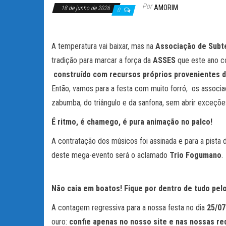
Por
AMORIM
18 de junho de 2026
0
A temperatura vai baixar, mas na
Associação de Subt
tradição para marcar a força da
ASSES
que este ano c
construído com recursos próprios provenientes d
Então, vamos para a festa com muito forró, os associa
zabumba, do triângulo e da sanfona, sem abrir exceçõ
É ritmo, é chamego, é pura animação no palco!
A contratação dos músicos foi assinada e para a pista
deste mega-evento será o aclamado
Trio Fogumano
.
Não caia em boatos! Fique por dentro de tudo pelo
A contagem regressiva para a nossa festa no dia
25/0
ouro:
confie apenas no nosso site e nas nossas red