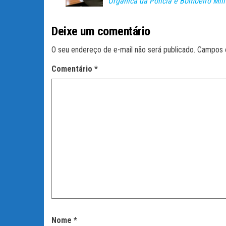
pp
rti
Orgânica da Polícia e Bombeiro Mili
lh
ar
Deixe um comentário
O seu endereço de e-mail não será publicado.
Campos 
Comentário
*
Nome
*