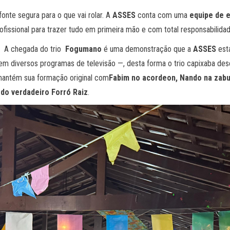
fonte segura para o que vai rolar. A
ASSES
conta com uma
equipe de e
rofissional para trazer tudo em primeira mão e com total responsabilida
o
A chegada do trio
Fogumano
é uma demonstração que a
ASSES
est
m em diversos programas de televisão —, desta forma o trio capixaba d
mantém sua formação original com
Fabim no acordeon, Nando na zabu
 do verdadeiro Forró Raiz
.