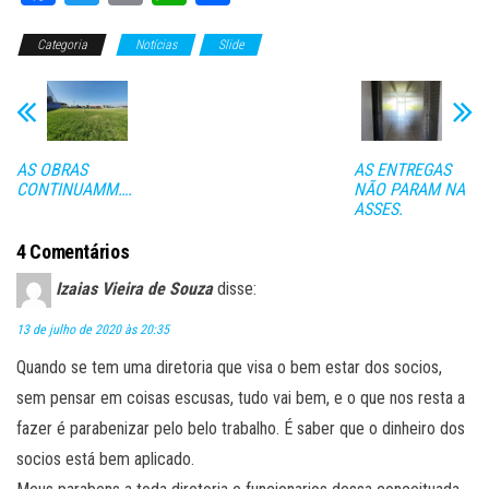
ce
wi
m
ha
o
Categoria
bo
tt
Notícias
ail
ts
Slide
m
ok
er
A
pa
pp
rti
lh
AS OBRAS
AS ENTREGAS
ar
CONTINUAMM….
NÃO PARAM NA
ASSES.
4 Comentários
Izaias Vieira de Souza
disse:
13 de julho de 2020 às 20:35
Quando se tem uma diretoria que visa o bem estar dos socios,
sem pensar em coisas escusas, tudo vai bem, e o que nos resta a
fazer é parabenizar pelo belo trabalho. É saber que o dinheiro dos
socios está bem aplicado.