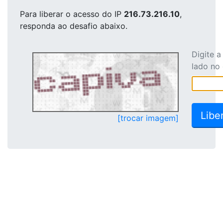
Para liberar o acesso
do IP
216.73.216.10
,
responda ao desafio abaixo.
Digite 
lado no
[trocar imagem]