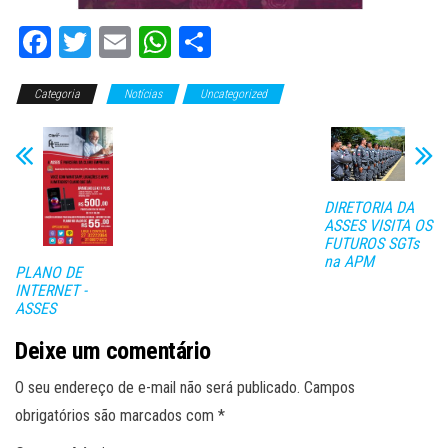
Fa
T
E
W
C
ce
wi
m
ha
o
Categoria
bo
tt
Notícias
ail
ts
Uncategorized
m
ok
er
A
pa
pp
rti
lh
DIRETORIA DA
ar
ASSES VISITA OS
FUTUROS SGTs
na APM
PLANO DE
INTERNET -
ASSES
Deixe um comentário
O seu endereço de e-mail não será publicado.
Campos
obrigatórios são marcados com
*