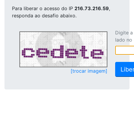
Para liberar o acesso
do IP
216.73.216.59
,
responda ao desafio abaixo.
Digite 
lado no
[trocar imagem]