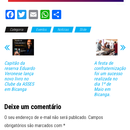
Fa
T
E
W
C
ce
wi
m
ha
o
Categoria
bo
tt
Eventos
ail
ts
Notícias
m
Slide
ok
er
A
pa
pp
rti
lh
Capitão da
A festa de
ar
reserva Eduardo
confraternização
Veronese lança
foi um sucesso
novo livro no
realizada no
Clube da ASSES
dia 1º de
em Bicanga
Maio em
Bicanga.
Deixe um comentário
O seu endereço de e-mail não será publicado.
Campos
obrigatórios são marcados com
*