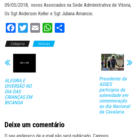
09/05/2018, novos Associados na Sede Administrativa de Vitoria,
Os Sgt Anderson Keller e Sgt Juliana Amancio.
Fa
T
E
W
C
ce
wi
m
ha
o
Categoria
bo
tt
Notícias
ail
ts
m
ok
er
A
pa
pp
rti
lh
Presidente da
ALEGRIA E
ar
ASSES
DIVERSÃO NO
participou da
DIA DAS
solenidade em
CRIANÇAS EM
comemoração
BICANGA
ao dia Nacional
da Cavalaria
Deixe um comentário
O seu endereço de e-mail não será publicado.
Campos