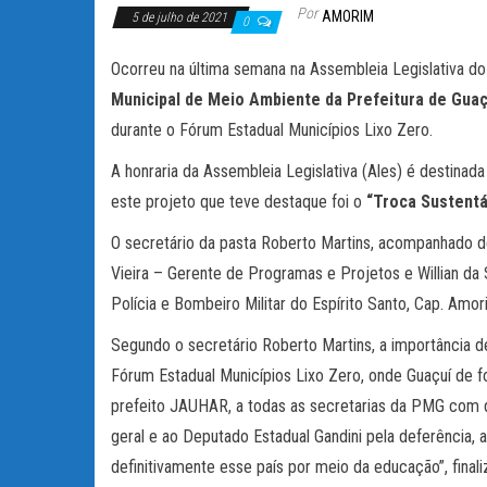
Por
AMORIM
5 de julho de 2021
0
Ocorreu na última semana na Assembleia Legislativa
Municipal de Meio Ambiente da Prefeitura de Guaç
durante o Fórum Estadual Municípios Lixo Zero.
A honraria da Assembleia Legislativa (Ales) é destinad
este projeto que teve destaque foi o
“Troca Sustentá
O secretário da pasta Roberto Martins, acompanhado de
Vieira – Gerente de Programas e Projetos e Willian da
Polícia e Bombeiro Militar do Espírito Santo, Cap. Amor
Segundo o secretário Roberto Martins, a importância 
Fórum Estadual Municípios Lixo Zero, onde Guaçuí de f
prefeito JAUHAR, a todas as secretarias da PMG com d
geral e ao Deputado Estadual Gandini pela deferência,
definitivamente esse país por meio da educação”, finali