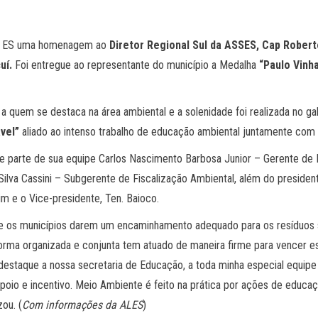
 do ES uma homenagem ao
Diretor Regional Sul da ASSES, Cap Robert
uí.
Foi entregue ao representante do município a Medalha
“Paulo Vinh
a a quem se destaca na área ambiental e a solenidade foi realizada no ga
vel”
aliado ao intenso trabalho de educação ambiental juntamente com o
 parte de sua equipe Carlos Nascimento Barbosa Junior – Gerente de Fi
 Silva Cassini – Subgerente de Fiscalização Ambiental, além do presid
im e o Vice-presidente, Ten. Baioco.
de os municípios darem um encaminhamento adequado para os resíduos s
orma organizada e conjunta tem atuado de maneira firme para vencer e
estaque a nossa secretaria de Educação, a toda minha especial equipe 
 apoio e incentivo. Meio Ambiente é feito na prática por ações de edu
zou. (
Com informações da ALES
)