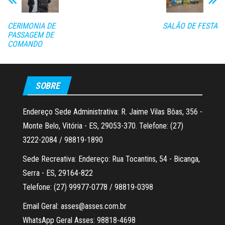
pp
rti
lh
CERIMONIA DE
SALÃO DE FESTA
ar
PASSAGEM DE
COMANDO
SOBRE
Endereço Sede Administrativa: R. Jaime Vilas Bôas, 356 -
Monte Belo, Vitória - ES, 29053-370. Telefone: (27)
3222-2084 / 98819-1890
Sede Recreativa: Endereço: Rua Tocantins, 54 - Bicanga,
Serra - ES, 29164-822
Telefone: (27) 99977-0778 / 98819-0398
Email Geral: asses@asses.com.br
WhatsApp Geral Asses: 98818-4698