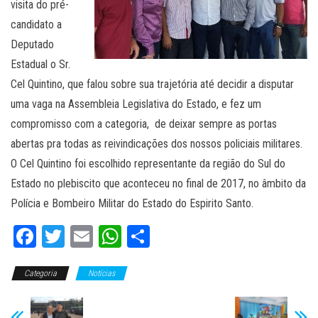
visita do pré-
candidato a
Deputado
Estadual o Sr.
Cel Quintino, que falou sobre sua trajetória até decidir a disputar
uma vaga na Assembleia Legislativa do Estado, e fez um
compromisso com a categoria, de deixar sempre as portas
abertas pra todas as reivindicações dos nossos policiais militares.
O Cel Quintino foi escolhido representante da região do Sul do
Estado no plebiscito que aconteceu no final de 2017, no âmbito da
Polícia e Bombeiro Militar do Estado do Espirito Santo.
Fa
T
E
W
C
ce
wi
m
ha
o
Categoria
bo
tt
Notícias
ail
ts
m
ok
er
A
pa