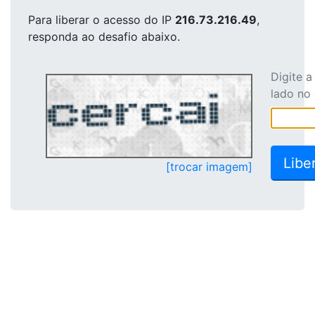
Para liberar o acesso
do IP
216.73.216.49
,
responda ao desafio abaixo.
Digite 
lado no
[trocar imagem]