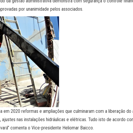
 lado da gestão administrativa demonstra com segurança o controle fina
provadas por unanimidade pelos associados.
nda em 2020 reformas e ampliações que culminaram com a liberação do
 ajustes nas instalações hidráulicas e elétricas. Tudo isto de acordo c
lvará” comenta o Vice-presidente Heliomar Baicco.