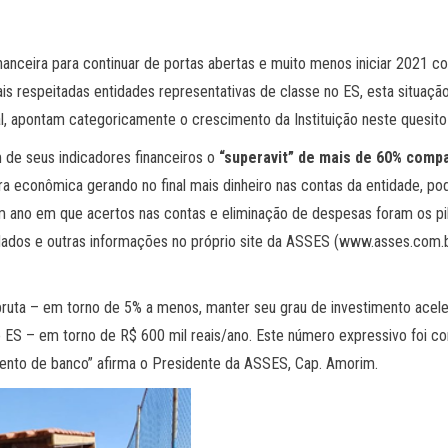
anceira para continuar de portas abertas e muito menos iniciar 2021 c
 respeitadas entidades representativas de classe no ES, esta situaçã
, apontam categoricamente o crescimento da Instituição neste quesito
de seus indicadores financeiros o
“superavit” de mais de 60% comp
 econômica gerando no final mais dinheiro nas contas da entidade, po
m ano em que acertos nas contas e eliminação de despesas foram os pil
dados e outras informações no próprio site da ASSES (www.asses.com.b
bruta – em torno de 5% a menos, manter seu grau de investimento acele
do ES – em torno de R$ 600 mil reais/ano. Este número expressivo foi co
mento de banco” afirma o Presidente da ASSES, Cap. Amorim.