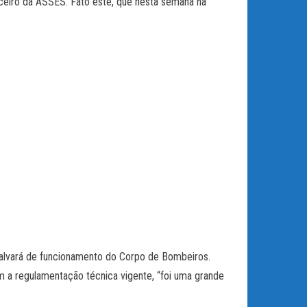
nceiro da ASSES. Fato este, que nesta semana na
 alvará de funcionamento do Corpo de Bombeiros.
om a regulamentação técnica vigente, “foi uma grande