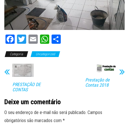
Fa
T
E
W
C
ce
wi
m
ha
o
Categoria
bo
tt
Uncategorized
ail
ts
m
ok
er
A
pa
pp
rti
Prestação de
lh
PRESTAÇÃO DE
Contas 2018
CONTAS
ar
Deixe um comentário
O seu endereço de e-mail não será publicado.
Campos
obrigatórios são marcados com
*