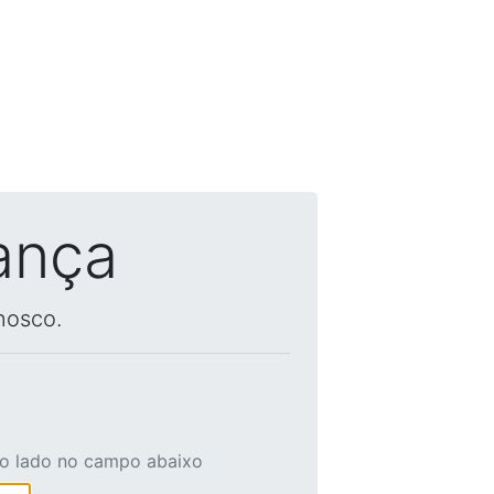
ança
nosco.
ao lado no campo abaixo