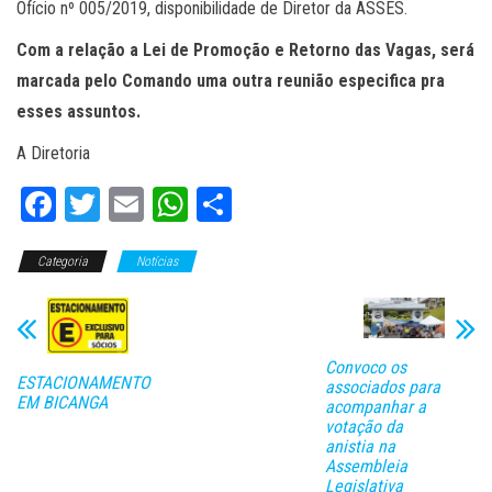
Ofício nº 005/2019, disponibilidade de Diretor da ASSES.
Com a relação a Lei de Promoção e Retorno das Vagas, será
marcada pelo Comando uma outra reunião especifica pra
esses assuntos.
A Diretoria
Fa
T
E
W
C
ce
wi
m
ha
o
Categoria
bo
tt
Notícias
ail
ts
m
ok
er
A
pa
pp
rti
Convoco os
lh
ESTACIONAMENTO
associados para
EM BICANGA
ar
acompanhar a
votação da
anistia na
Assembleia
Legislativa