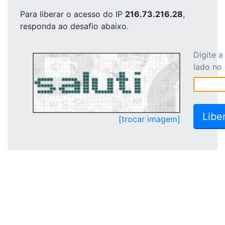
Para liberar o acesso
do IP
216.73.216.28
,
responda ao desafio abaixo.
Digite 
lado no
[trocar imagem]