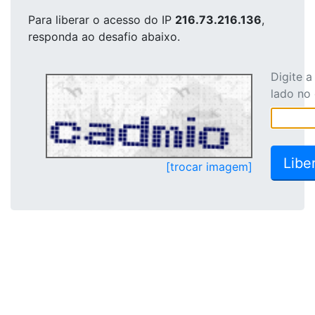
Para liberar o acesso
do IP
216.73.216.136
,
responda ao desafio abaixo.
Digite 
lado no
[trocar imagem]