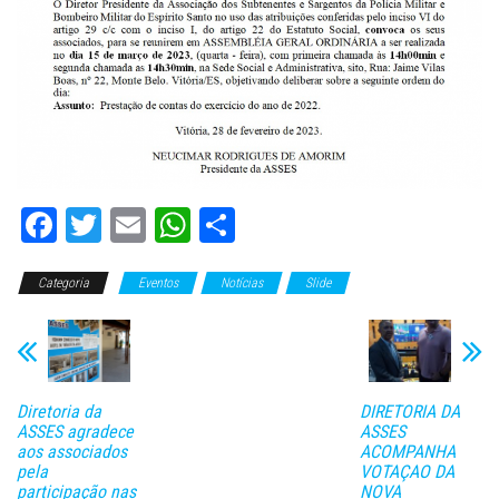
Fa
T
E
W
C
ce
wi
m
ha
o
Categoria
bo
tt
Eventos
ail
ts
Notícias
m
Slide
ok
er
A
pa
pp
rti
lh
Diretoria da
DIRETORIA DA
ar
ASSES agradece
ASSES
aos associados
ACOMPANHA
pela
VOTAÇAO DA
participação nas
NOVA