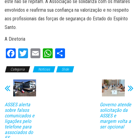
este não se repitam. A Associação se solidariza com os militares
envolvidos e reafirma sua confiança na valorização e no respeito
aos profissionais das forças de segurança do Estado do Espírito
Santo.
A Diretoria
Fa
T
E
W
C
ce
wi
m
ha
o
Categoria
bo
tt
Notícias
ail
ts
Slide
m
ok
er
A
pa
pp
rti
lh
ASSES alerta
Governo atende
ar
sobre falsos
solicitação da
comunicados e
ASSES e
ligações pelo
margem volta a
telefone para
ser opcional
associados do
ES