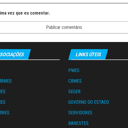
ima vez que eu comentar.
SOCIAÇÕES
LINKS ÚTEIS
PMES
MBMES
CBMES
MES
SEGER
MES
GOVERNO DO ESTADO
IRES
SERVIDORES
S
BANESTES