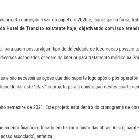
ovo projeto começou a sair do papel em 2020 e, agora ganha força, tra
s do Hotel de Transito existente hoje, objetivando com isso at
local, para quem possui algum tipo de dificuldade de locomoção possam 
 diversos associados chegam do interior para tratamento médico na Gra
as e são necessárias ações que dão suporte logo após o pós-operatório
ecidido dar este ‘
start’
no projeto para a construção destes apartamen
imeiro semestre de 2021. Este projeto está dentro do cronograma de obr
nejamento financeiro focado em baixar o custo das obras. Assim, bara
 nosso associado”, enfatiza.