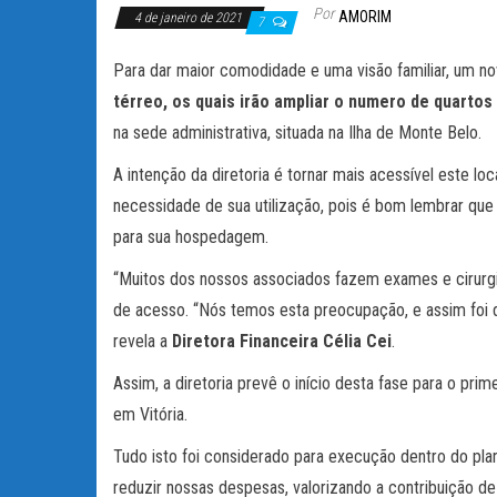
Por
AMORIM
4 de janeiro de 2021
7
Para dar maior comodidade e uma visão familiar, um n
térreo, os quais irão ampliar o numero de quarto
na sede administrativa, situada na Ilha de Monte Belo.
A intenção da diretoria é tornar mais acessível este 
necessidade de sua utilização, pois é bom lembrar que
para sua hospedagem.
“Muitos dos nossos associados fazem exames e cirurgi
de acesso. “Nós temos esta preocupação, e assim foi d
revela a
Diretora Financeira Célia Cei
.
Assim, a diretoria prevê o início desta fase para o pr
em Vitória.
Tudo isto foi considerado para execução dentro do pla
reduzir nossas despesas, valorizando a contribuição de