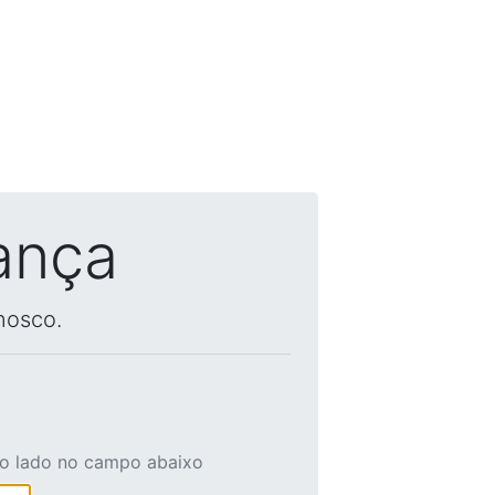
ança
nosco.
ao lado no campo abaixo