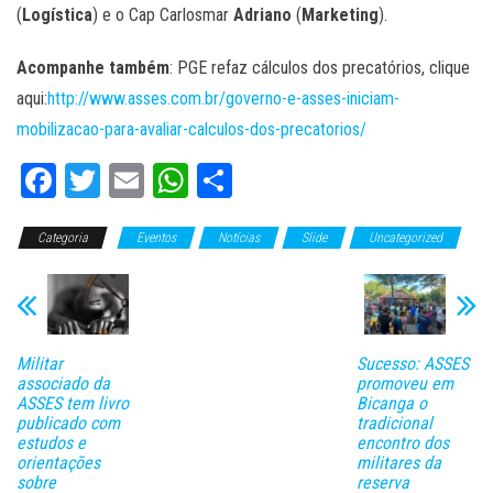
(
Logística
) e o Cap Carlosmar
Adriano
(
Marketing
).
Acompanhe também
: PGE refaz cálculos dos precatórios, clique
aqui:
http://www.asses.com.br/governo-e-asses-iniciam-
mobilizacao-para-avaliar-calculos-dos-precatorios/
Fa
T
E
W
C
ce
wi
m
ha
o
Categoria
bo
tt
Eventos
ail
ts
Notícias
m
Slide
Uncategorized
ok
er
A
pa
pp
rti
lh
Militar
Sucesso: ASSES
ar
associado da
promoveu em
ASSES tem livro
Bicanga o
publicado com
tradicional
estudos e
encontro dos
orientações
militares da
sobre
reserva