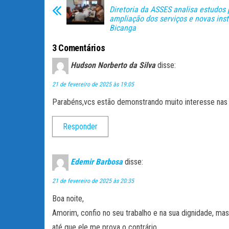
ok
er
A
pa
Diretoria da ASSES analisa estudos 
pp
rti
ampliação dos serviços e novas ins
Bicanga
lh
ar
3 Comentários
Hudson Norberto da Silva
disse:
21 de fevereiro de 2025 às 19:05
Parabéns,vcs estão demonstrando muito interesse na
Responder
Edemir Barbosa
disse:
21 de fevereiro de 2025 às 20:35
Boa noite,
Amorim, confio no seu trabalho e na sua dignidade, mas
até que ele me prova o contrário,