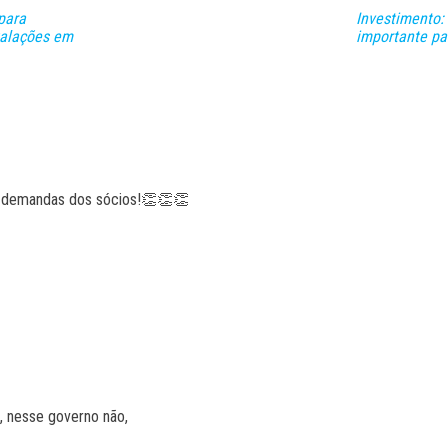
para
Investimento:
talações em
importante pa
s demandas dos sócios!👏👏👏
, nesse governo não,