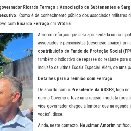
governador Ricardo Ferraço
a
Associação de Subtenentes e Sarg
xecutivo
. Como é de conhecimento público dos associados militares da 
eve com
Ricardo Ferraço
em
Vitória
.
Amorim reforçou que será apresentada um conjunt
associados e pensionistas (descrição abaixo), pr
contribuição do Fundo de Proteção Social (FP
também o indicativo de repasse do reajuste para o
Inclusão da ultima Escala Especial. Além, de uma p
Detalhes para a reunião com Ferraço
De acordo com o
Presidente da ASSES,
logo no 
com o Governo e teve uma reação imediata (posit
vice-governador chegou a lembrar que na agenda j
vocês”, disse.
Ainda, neste contexto,
Neucimar Amorim
ratifico