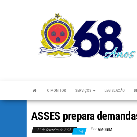
O MONITOR
SERVIÇOS
LEGISLAÇÃO
D
ASSES prepara demandas 
Por
AMORIM
21 de fevereiro de 2025
3