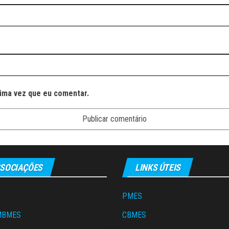
ima vez que eu comentar.
SOCIAÇÕES
LINKS ÚTEIS
PMES
MBMES
CBMES