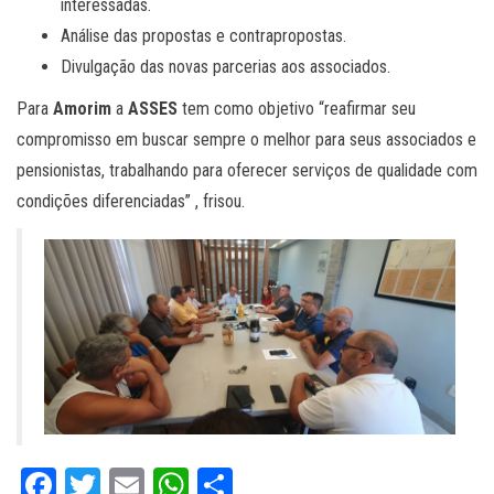
interessadas.
Análise das propostas e contrapropostas.
Divulgação das novas parcerias aos associados.
Para
Amorim
a
ASSES
tem como objetivo “reafirmar seu
compromisso em buscar sempre o melhor para seus associados e
pensionistas, trabalhando para oferecer serviços de qualidade com
condições diferenciadas” , frisou.
Fa
T
E
W
C