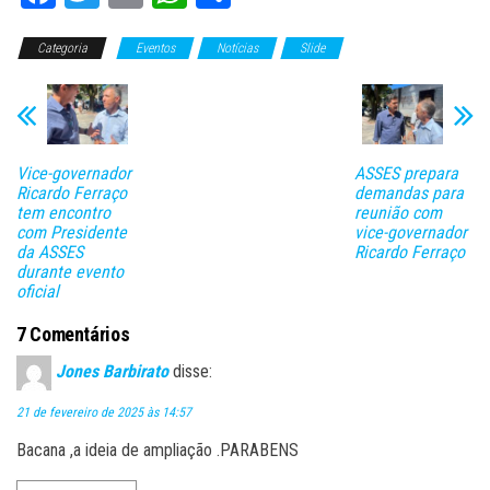
ce
wi
m
ha
o
Categoria
bo
tt
Eventos
ail
ts
Notícias
m
Slide
ok
er
A
pa
pp
rti
lh
Vice-governador
ASSES prepara
ar
Ricardo Ferraço
demandas para
tem encontro
reunião com
com Presidente
vice-governador
da ASSES
Ricardo Ferraço
durante evento
oficial
7 Comentários
Jones Barbirato
disse:
21 de fevereiro de 2025 às 14:57
Bacana ,a ideia de ampliação .PARABENS