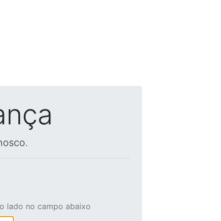
ança
nosco.
ao lado no campo abaixo