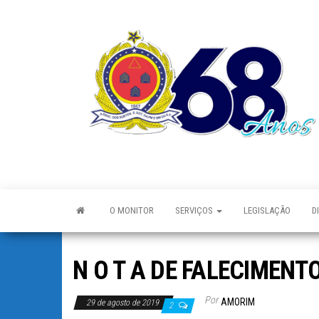
O MONITOR
SERVIÇOS
LEGISLAÇÃO
D
N O T A DE FALECIMENT
Por
AMORIM
29 de agosto de 2019
2