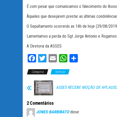
É com pesar que comunicamos o falecimento do Asso
Àqueles que desejarem prestar as últimas condolências,
O Sepultamento ocorrerás as 14h de hoje (29/08/2019,
Lamentamos a perda do Sgt Jorge Antonio e Rogamos a
A Diretoria da ASSES
Fa
T
E
W
C
ce
wi
m
ha
o
Categoria
bo
tt
Notícias
ail
ts
m
ok
er
A
pa
ASSES RECEBE MOÇÃO DE APLAUS
pp
rti
lh
2 Comentários
ar
JONES BARBIRATO
disse: