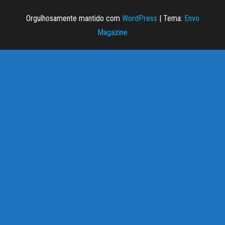
Orgulhosamente mantido com
WordPress
|
Tema:
Envo
Magazine