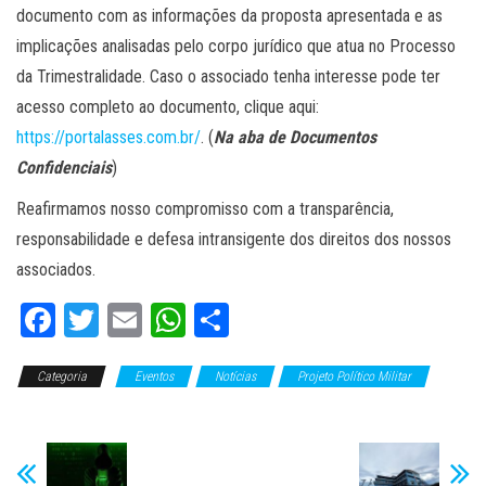
documento com as informações da proposta apresentada e as
implicações analisadas pelo corpo jurídico que atua no Processo
da Trimestralidade. Caso o associado tenha interesse pode ter
acesso completo ao documento, clique aqui:
https://portalasses.com.br/
. (
Na aba de Documentos
Confidenciais
)
Reafirmamos nosso compromisso com a transparência,
responsabilidade e defesa intransigente dos direitos dos nossos
associados.
Fa
T
E
W
C
ce
wi
m
ha
o
Categoria
bo
tt
Eventos
ail
ts
Notícias
m
Projeto Político Militar
Slide
ok
er
A
pa
pp
rti