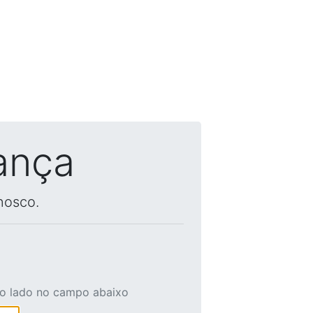
ança
nosco.
ao lado no campo abaixo