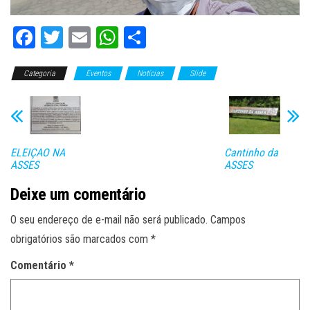
Fa
T
E
W
C
ce
wi
m
ha
o
Categoria
bo
tt
Eventos
ail
ts
Notícias
m
Slide
ok
er
A
pa
pp
rti
lh
ELEIÇAO NA
Cantinho da
ar
ASSES
ASSES
Deixe um comentário
O seu endereço de e-mail não será publicado.
Campos
obrigatórios são marcados com
*
Comentário
*