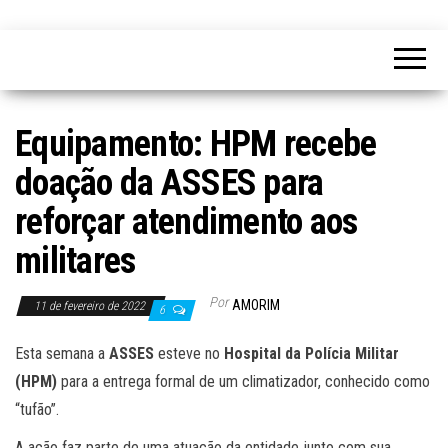
Equipamento: HPM recebe
doação da ASSES para
reforçar atendimento aos
militares
Por
AMORIM
11 de fevereiro de 2022
6
Esta semana a
ASSES
esteve no
Hospital da Polícia Militar
(HPM)
para a entrega formal de um climatizador, conhecido como
“tufão”.
A ação faz parte de uma atuação da entidade junto com sua