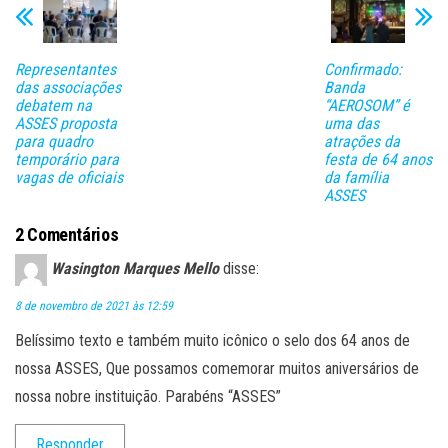
pp
rti
lh
Representantes
Confirmado:
ar
das associações
Banda
debatem na
“AEROSOM” é
ASSES proposta
uma das
para quadro
atrações da
temporário para
festa de 64 anos
vagas de oficiais
da família
ASSES
2 Comentários
Wasington Marques Mello
disse:
8 de novembro de 2021 às 12:59
Belíssimo texto e também muito icônico o selo dos 64 anos de
nossa ASSES, Que possamos comemorar muitos aniversários de
nossa nobre instituição. Parabéns “ASSES”
Responder