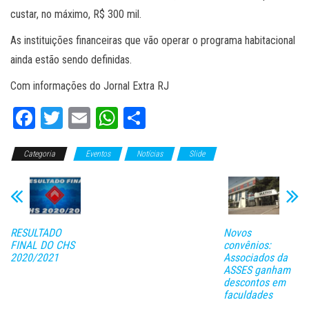
custar, no máximo, R$ 300 mil.
As instituições financeiras que vão operar o programa habitacional
ainda estão sendo definidas.
Com informações do Jornal Extra RJ
Fa
T
E
W
C
ce
wi
m
ha
o
Categoria
bo
tt
Eventos
ail
ts
Notícias
m
Slide
ok
er
A
pa
pp
rti
lh
RESULTADO
Novos
ar
FINAL DO CHS
convênios:
2020/2021
Associados da
ASSES ganham
descontos em
faculdades