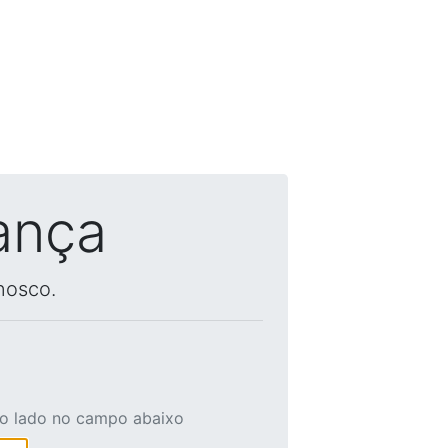
ança
nosco.
ao lado no campo abaixo