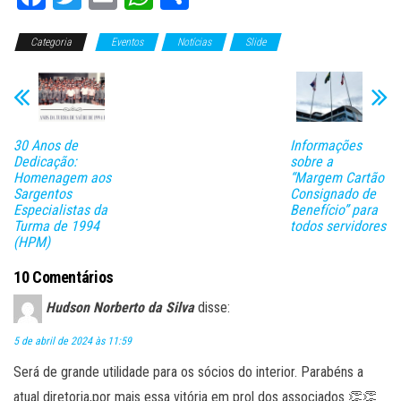
ce
wi
m
ha
o
Categoria
bo
tt
Eventos
ail
ts
Notícias
m
Slide
ok
er
A
pa
pp
rti
lh
30 Anos de
Informações
ar
Dedicação:
sobre a
Homenagem aos
“Margem Cartão
Sargentos
Consignado de
Especialistas da
Benefício” para
Turma de 1994
todos servidores
(HPM)
10 Comentários
Hudson Norberto da Silva
disse:
5 de abril de 2024 às 11:59
Será de grande utilidade para os sócios do interior. Parabéns a
atual diretoria,por mais essa vitória em prol dos associados 👏👏