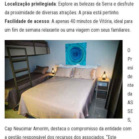
Localização privilegiada
: Explore as belezas da Serra e desfrute
da proximidade de diversas atrações. A praia está pertinho.
Facilidade de acesso
: A apenas 40 minutos de Vitória, ideal para
um fim de semana relaxante ou uma viagem com seus familiares.
O
Pr
esi
de
nte
da
AS
SE
S,
Cap Neucimar Amorim, destaca o compromisso da entidade com
a gestão responsável dos recursos dos associados. “Este