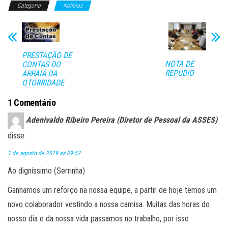
Categoria
bo
tt
Notícias
ail
ts
m
ok
er
A
pa
pp
rti
PRESTAÇÃO DE
lh
NOTA DE
CONTAS DO
ar
REPUDIO
ARRAIÁ DA
OTORRIDADE
1 Comentário
Adenivaldo Ribeiro Pereira (Diretor de Pessoal da ASSES)
disse:
1 de agosto de 2019 às 09:52
Ao digníssimo (Serrinha)
Ganhamos um reforço na nossa equipe, a partir de hoje temos um
novo colaborador vestindo a nossa camisa. Muitas das horas do
nosso dia e da nossa vida passamos no trabalho, por isso