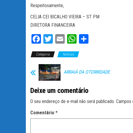
Respeitosamente,
CELIA CEI BICALHO VIEIRA – ST PM
DIRETORA FINANCEIRA
Fa
T
E
W
C
ce
wi
m
ha
o
Categoria
bo
tt
Notícias
ail
ts
m
ok
er
A
pa
ARRAIÁ DA OTORRIDADE
pp
rti
lh
Deixe um comentário
ar
O seu endereço de e-mail não será publicado.
Campos 
Comentário
*