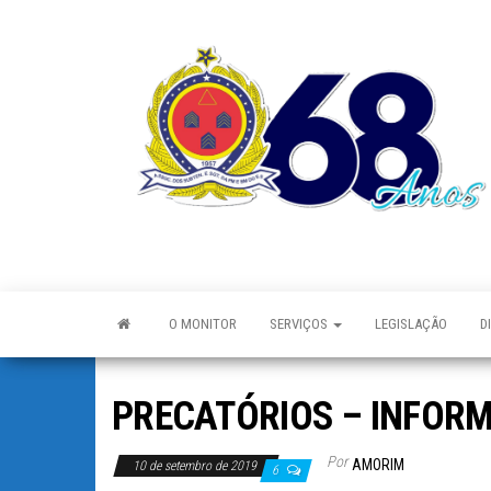
O MONITOR
SERVIÇOS
LEGISLAÇÃO
D
PRECATÓRIOS – INFOR
Por
AMORIM
10 de setembro de 2019
6