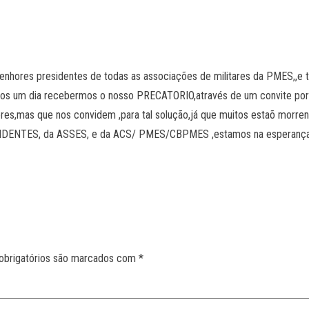
enhores presidentes de todas as associações de militares da PMES,,e 
rmos um dia recebermos o nosso PRECATORIO,através de um convite po
dores,mas que nos convidem ,para tal solução,já que muitos estaõ morre
IDENTES, da ASSES, e da ACS/ PMES/CBPMES ,estamos na esperança,d
obrigatórios são marcados com
*