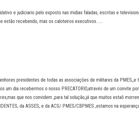
lativo e judiciario pelo exposto nas midias faladas, escritas e televisi
e estão recebendo, mas os caloteiros executivos…….
enhores presidentes de todas as associações de militares da PMES,,e 
rmos um dia recebermos o nosso PRECATORIO,através de um convite po
dores,mas que nos convidem ,para tal solução,já que muitos estaõ morre
IDENTES, da ASSES, e da ACS/ PMES/CBPMES ,estamos na esperança,d