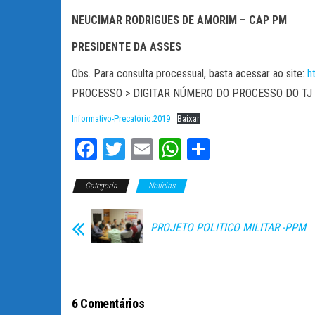
NEUCIMAR RODRIGUES DE AMORIM – CAP PM
PRESIDENTE DA ASSES
Obs. Para consulta processual, basta acessar ao site:
h
PROCESSO > DIGITAR NÚMERO DO PROCESSO DO TJ 
Informativo-Precatório.2019
Baixar
Fa
T
E
W
C
ce
wi
m
ha
o
Categoria
bo
tt
Notícias
ail
ts
m
ok
er
A
pa
PROJETO POLITICO MILITAR -PPM
pp
rti
lh
ar
6 Comentários