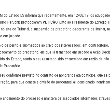
M do Estado ES informa que recentemente, em 12/08/19, os advogados
andro Peruchi) protocolaram
PETIÇÃO
junto ao Presidente do Egrégio Tr
 site do Tribunal, a suspensão de precatório decorrente de liminar, te
ado em julgado.
io de perito e submetidos ao crivo dos interessados, em contraditório, 
gamento do precatório, eis que já transitado em julgado a Ação Declar
dido do Estado, tendo o seu resultado sido chancelado em razão de não
de Precatório.
uereu conforme previsto no contrato de honorários advocatícios, que se
reção, para que conste a divisão do percentual ali consignado, nomin
 andamento do processo e manterá os associados informados através d