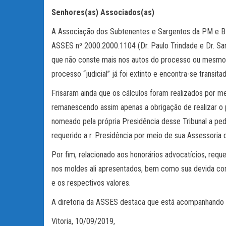
Senhores(as) Associados(as)
A Associação dos Subtenentes e Sargentos da PM e B
ASSES nº 2000.2000.1104 (Dr. Paulo Trindade e Dr. S
que não conste mais nos autos do processo ou mesmo no
processo “judicial” já foi extinto e encontra-se transit
Frisaram ainda que os cálculos foram realizados por me
remanescendo assim apenas a obrigação de realizar o pa
nomeado pela própria Presidência desse Tribunal a pe
requerido a r. Presidência por meio de sua Assessoria 
Por fim, relacionado aos honorários advocatícios, req
nos moldes ali apresentados, bem como sua devida cor
e os respectivos valores.
A diretoria da ASSES destaca que está acompanhando o
Vitoria, 10/09/2019,